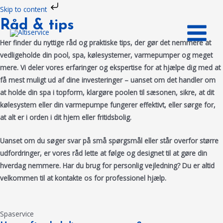
Gå
Skip to content
til
MAIN
Råd & tips
indholdet
MENU
Her finder du nyttige råd og praktiske tips, der gør det nemmere at
vedligeholde din pool, spa, kølesystemer, varmepumper og meget
mere. Vi deler vores erfaringer og ekspertise for at hjælpe dig med at
få mest muligt ud af dine investeringer – uanset om det handler om
at holde din spa i topform, klargøre poolen til sæsonen, sikre, at dit
kølesystem eller din varmepumpe fungerer effektivt, eller sørge for,
at alt er i orden i dit hjem eller fritidsbolig.
Uanset om du søger svar på små spørgsmål eller står overfor større
udfordringer, er vores råd lette at følge og designet til at gøre din
hverdag nemmere. Har du brug for personlig vejledning? Du er altid
velkommen til at kontakte os for professionel hjælp.
Spaservice