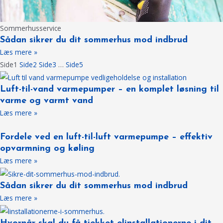
Sommerhusservice
Sådan sikrer du dit sommerhus mod indbrud
Læs mere »
Side
1
Side
2
Side
3
…
Side
5
Luft-til-vand varmepumper – en komplet løsning til
varme og varmt vand
Læs mere »
Fordele ved en luft-til-luft varmepumpe – effektiv
opvarmning og køling
Læs mere »
Sådan sikrer du dit sommerhus mod indbrud
Læs mere »