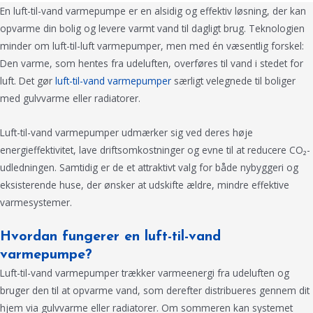
En luft-til-vand varmepumpe er en alsidig og effektiv løsning, der kan
opvarme din bolig og levere varmt vand til dagligt brug. Teknologien
minder om luft-til-luft varmepumper, men med én væsentlig forskel:
Den varme, som hentes fra udeluften, overføres til vand i stedet for
luft. Det gør
luft-til-vand varmepumper
særligt velegnede til boliger
med gulvvarme eller radiatorer.
Luft-til-vand varmepumper udmærker sig ved deres høje
energieffektivitet, lave driftsomkostninger og evne til at reducere CO₂-
udledningen. Samtidig er de et attraktivt valg for både nybyggeri og
eksisterende huse, der ønsker at udskifte ældre, mindre effektive
varmesystemer.
Hvordan fungerer en luft-til-vand
varmepumpe?
Luft-til-vand varmepumper trækker varmeenergi fra udeluften og
bruger den til at opvarme vand, som derefter distribueres gennem dit
hjem via gulvvarme eller radiatorer. Om sommeren kan systemet