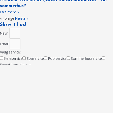
Hvornår skal du få tjekket elinstallationerne i dit
sommerhus?
Læs mere »
« Forrige
Næste »
Skriv til os!
Navn
Email
Vælg service:
Køleservice
Spaservice
Poolservice
Sommerhusservice
Energi konsultation
Besked
Upload evt. et billede (Højst 2 mb)