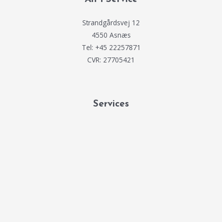
Strandgårdsvej 12
4550 Asnæs
Tel: +45 22257871
CVR: 27705421
Services
Køleservice
Poolservice
Spaservice
Energikonsulent
Sommerhuspleje
Sommerhusservice