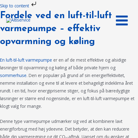
Gå
Skip to content
til
MAIN
Fordele ved en luft-til-luft
indholdet
MENU
varmepumpe – effektiv
opvarmning og køling
En luft-til-luft varmepumpe
er en af de mest effektive og alsidige
løsninger til opvarmning og køling af både private hjem og
sommerhuse
. Den er populær på grund af sin energieffektivitet,
nemme installation og evne til at levere et behageligt indeklima året
rundt. I en tid, hvor energipriserne stiger, og fokus på bæredygtige
løsninger er større end nogensinde, er en luft-til-luft varmepumpe et
klogt valg for mange.
Denne type varmepumpe udmærker sig ved at kombinere lavt
energiforbrug med høj ydeevne. Det betyder, at den kan reducere
både din varmeregning og dit CO₂-aftryk. Uanset om du ønsker at