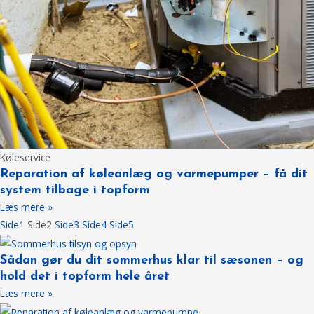
Køleservice
Reparation af køleanlæg og varmepumper – få dit
system tilbage i topform
Læs mere »
Side
1
Side
2
Side
3
Side
4
Side
5
Sådan gør du dit sommerhus klar til sæsonen – og
hold det i topform hele året
Læs mere »