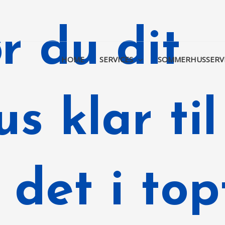
r du dit
HOME
SERVICES
SOMMERHUSSERV
s klar ti
 det i to