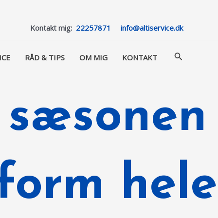
Kontakt mig:
22257871
info@altiservice.dk
Søg
ICE
RÅD & TIPS
OM MIG
KONTAKT
l sæsonen
pform hele