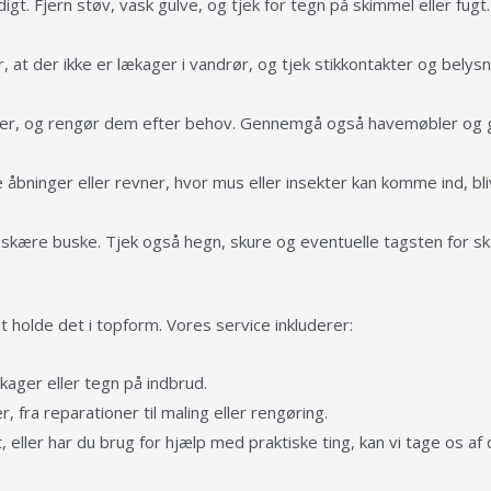
gt. Fjern støv, vask gulve, og tjek for tegn på skimmel eller fug
r, at der ikke er lækager i vandrør, og tjek stikkontakter og belysni
rker, og rengør dem efter behov. Gennemgå også havemøbler og gri
 åbninger eller revner, hvor mus eller insekter kan komme ind, bli
kære buske. Tjek også hegn, skure og eventuelle tagsten for sk
 holde det i topform. Vores service inkluderer:
kager eller tegn på indbrud.
 fra reparationer til maling eller rengøring.
 eller har du brug for hjælp med praktiske ting, kan vi tage os af d