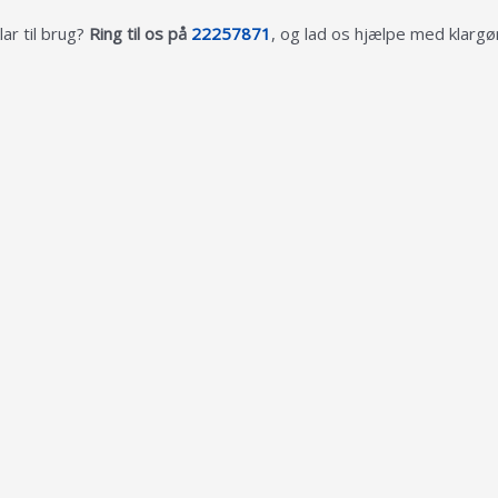
lar til brug?
Ring til os på
22257871
, og lad os hjælpe med klargø