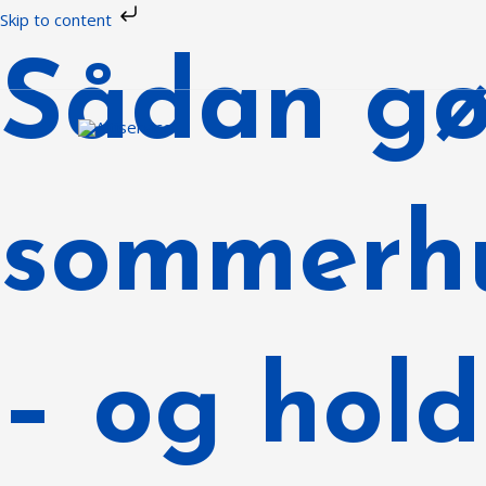
Gå
Skip to content
til
Sådan gø
indholdet
sommerhu
– og hold